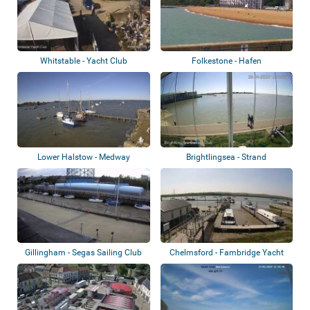
Whitstable - Yacht Club
Folkestone - Hafen
Lower Halstow - Medway
Brightlingsea - Strand
Gillingham - Segas Sailing Club
Chelmsford - Fambridge Yacht
Haven