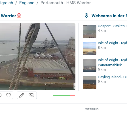
igreich
England
Portsmouth - HMS Warrior
 Warrior
Webcams in der 
Gosport - Stokes 
4 km
Isle of Wight - Ry
8 km
Isle of Wight - Ryd
Panoramablick
9 km
Hayling Island - C
9 km
WERBUNG