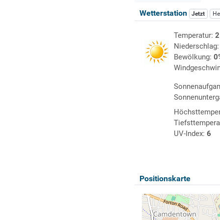
Wetterstation
Jetzt
He
Temperatur:
2
Niederschlag
Bewölkung:
0
Windgeschwin
Sonnenaufga
Sonnenunterg
Höchsttemper
Tiefsttempera
UV-Index:
6
Positionskarte