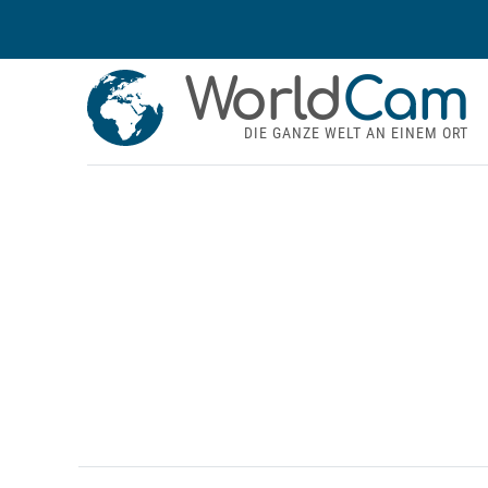
World
Cam
DIE GANZE WELT AN EINEM ORT