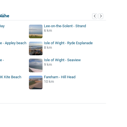
Nähe
Bay
Lee-on-the-Solent - Strand
6 km
de - Appley beach
Isle of Wight - Ryde Esplanade
8 km
e -
Isle of Wight - Seaview
9 km
BK Kite Beach
Fareham - Hill Head
10 km