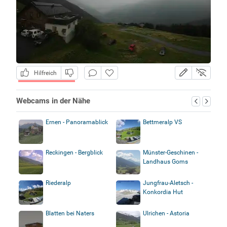
Hilfreich
Webcams in der Nähe
Ernen - Panoramablick
Bettmeralp VS
Reckingen - Bergblick
Münster-Geschinen -
Landhaus Goms
Riederalp
Jungfrau-Aletsch -
Konkordia Hut
Blatten bei Naters
Ulrichen - Astoria