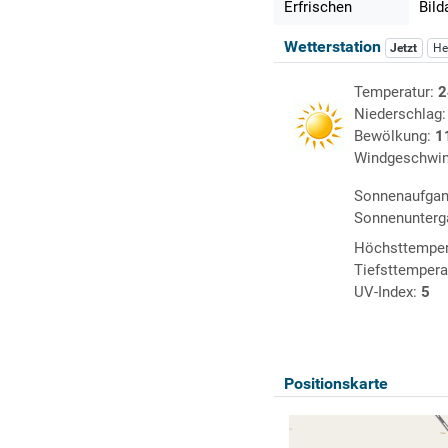
Erfrischen
Bild
Wetterstation
Jetzt
He
Temperatur:
2
Niederschlag
Bewölkung:
1
Windgeschwin
Sonnenaufga
Sonnenunterg
Höchsttemper
Tiefsttempera
UV-Index:
5
Positionskarte