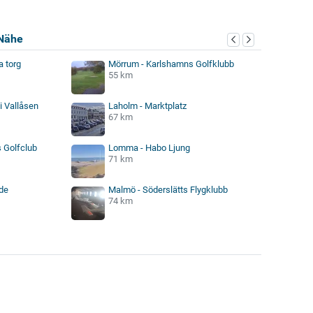
Nähe
a torg
Mörrum - Karlshamns Golfklubb
55 km
i Vallåsen
Laholm - Marktplatz
67 km
 Golfclub
Lomma - Habo Ljung
71 km
de
Malmö - Söderslätts Flygklubb
74 km