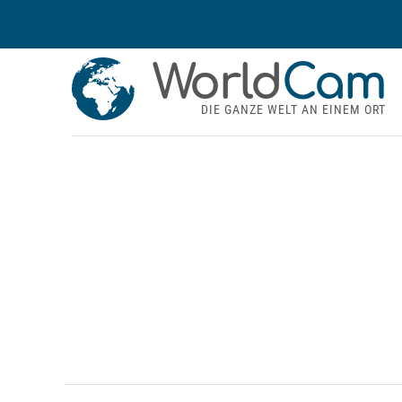
World
Cam
DIE GANZE WELT AN EINEM ORT