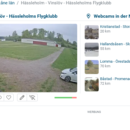
åne län
Hässleholm - Vinslöv - Hässleholms Flygklubb
löv - Hässleholms Flygklubb
Webcams in der 
Kristianstad - Stor
20 km
Hallandsåsen - Sk
55 km
Lomma - Örestads
70 km
Båstad - Promena
72 km
WERBUNG