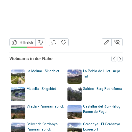
Hilfreich
Webcams in der Nähe
La Molina - Skigebiet
La Pobla de Lillet - Arija-
Tal
Masella - Skigebiet
Saldes - Berg Pedraforca
Vilada - Panoramablick
Castellar del Riu - Refugi
Rasos de Pegu...
Bellver de Cerdanya -
Cerdanya - El Cerdanya
Panoramablick
Ecoresort