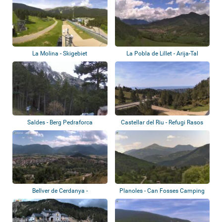
La Molina - Skigebiet
La Pobla de Lillet - Arija-Tal
Saldes - Berg Pedraforca
Castellar del Riu - Refugi Rasos
de Pegu...
Bellver de Cerdanya -
Planoles - Can Fosses Camping
Panoramablick