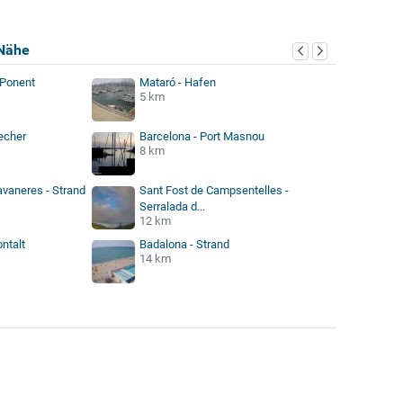
Nähe
 Ponent
Mataró - Hafen
5 km
echer
Barcelona - Port Masnou
8 km
avaneres - Strand
Sant Fost de Campsentelles -
Serralada d...
12 km
ntalt
Badalona - Strand
14 km