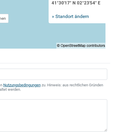
41°30'17" N 02°23'54" E
» Standort ändern
chen
en
Nutzungsbedingungen
zu. Hinweis: aus rechtlichen Gründen
altet werden.