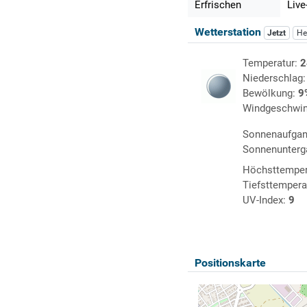
Erfrischen
Live
Wetterstation
Jetzt
He
Temperatur:
2
Niederschlag
Bewölkung:
9
Windgeschwin
Sonnenaufga
Sonnenunterg
Höchsttemper
Tiefsttempera
UV-Index:
9
Positionskarte