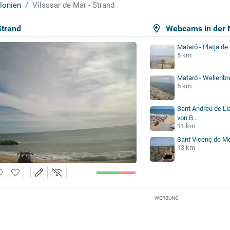
lonien
Vilassar de Mar - Strand
Strand
Webcams in der 
Mataró - Platja de
5 km
Mataró - Wellenbr
5 km
Sant Andreu de Ll
von B...
11 km
Sant Vicenç de Mo
13 km
WERBUNG