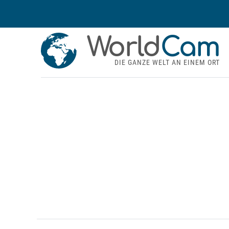
World
Cam
DIE GANZE WELT AN EINEM ORT