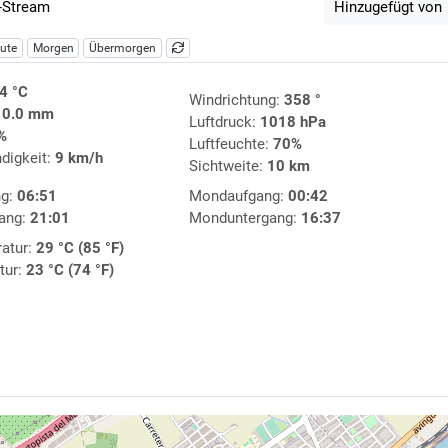
-Stream
Hinzugefügt von
ute
Morgen
Übermorgen
4 °C
Windrichtung:
358 °
:
0.0 mm
Luftdruck:
1018 hPa
%
Luftfeuchte:
70%
digkeit:
9 km/h
Sichtweite:
10 km
ng:
06:51
Mondaufgang:
00:42
ang:
21:01
Monduntergang:
16:37
atur:
29 °C (85 °F)
tur:
23 °C (74 °F)