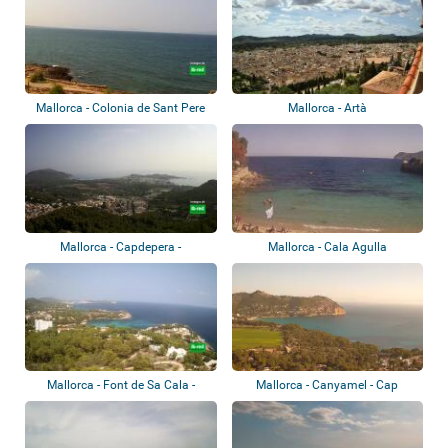
Mallorca - Colonia de Sant Pere
Mallorca - Artà
Mallorca - Capdepera -
Mallorca - Cala Agulla
Panoramablick
Mallorca - Font de Sa Cala -
Mallorca - Canyamel - Cap
Panoramabli...
Vermell