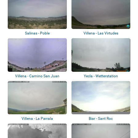
Salinas - Poble
Villena - Las Virtudes
Villena - Camino San Juan
Yecla - Wetterstation
Villena - La Parrala
Biar - Sant Roc