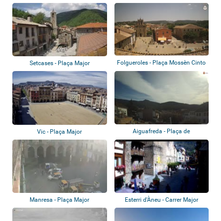
Folgueroles - Plaça Mossèn Cinto
Setcases - Plaça Major
Verdagu...
Aiguafreda - Plaça de
Vic - Plaça Major
l'Ajuntament
Manresa - Plaça Major
Esterri d'Àneu - Carrer Major