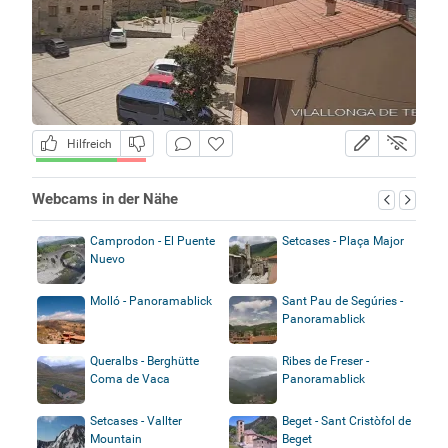
Hilfreich
Webcams in der Nähe
Camprodon - El Puente
Setcases - Plaça Major
Nuevo
Molló - Panoramablick
Sant Pau de Segúries -
Panoramablick
Queralbs - Berghütte
Ribes de Freser -
Coma de Vaca
Panoramablick
Setcases - Vallter
Beget - Sant Cristòfol de
Mountain
Beget