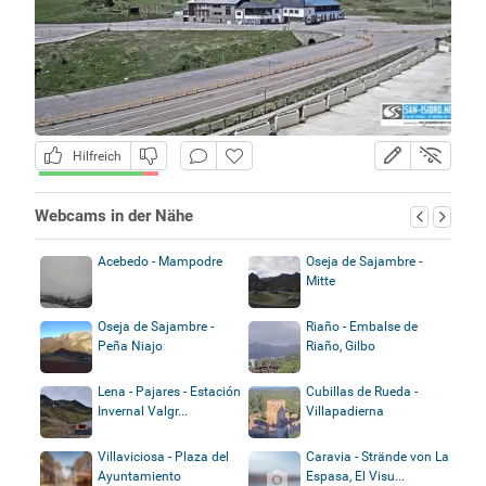
Hilfreich
Webcams in der Nähe
Acebedo - Mampodre
Oseja de Sajambre -
Mitte
Oseja de Sajambre -
Riaño - Embalse de
Peña Niajo
Riaño, Gilbo
Lena - Pajares - Estación
Cubillas de Rueda -
Invernal Valgr...
Villapadierna
Villaviciosa - Plaza del
Caravia - Strände von La
Ayuntamiento
Espasa, El Visu...