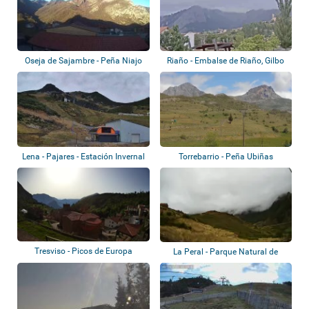
Oseja de Sajambre - Peña Niajo
Riaño - Embalse de Riaño, Gilbo
Lena - Pajares - Estación Invernal
Torrebarrio - Peña Ubiñas
Valgr...
Tresviso - Picos de Europa
La Peral - Parque Natural de
Somiedo