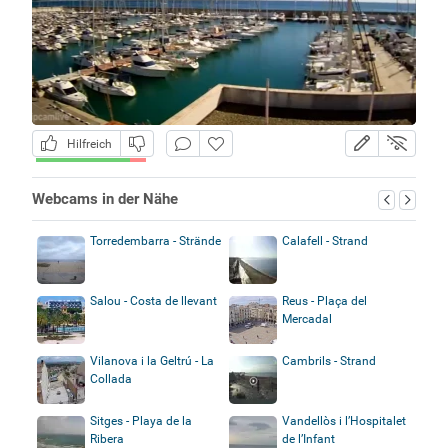
Hilfreich
Webcams in der Nähe
Torredembarra - Strände
Calafell - Strand
Salou - Costa de llevant
Reus - Plaça del
Mercadal
Vilanova i la Geltrú - La
Cambrils - Strand
Collada
Sitges - Playa de la
Vandellòs i l’Hospitalet
Ribera
de l’Infant