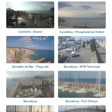
Cambrils - Strand
Vandellòs i l’Hospitalet de l’Infant
L’Ametlla de Mar - Playa del
Barcelona - APM Terminals
Alguer, Pue...
Barcelona
Barcelona
Barcelona - Port Olímpic