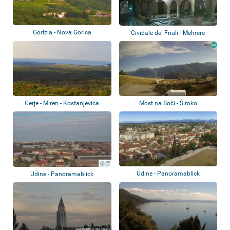
Gorizia - Nova Gorica
Cividale del Friuli - Mehrere
Webcams
Cerje - Miren - Kostanjevica
Most na Soči - Široko
Udine - Panoramablick
Udine - Panoramablick