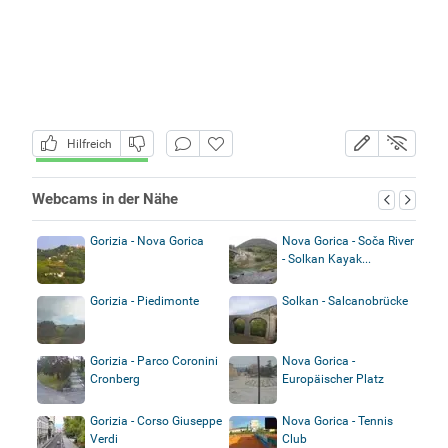
Hilfreich
Webcams in der Nähe
Gorizia - Nova Gorica
Nova Gorica - Soča River
- Solkan Kayak...
Gorizia - Piedimonte
Solkan - Salcanobrücke
Gorizia - Parco Coronini
Nova Gorica -
Cronberg
Europäischer Platz
Gorizia - Corso Giuseppe
Nova Gorica - Tennis
Verdi
Club