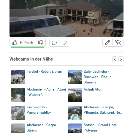
Hilfreich
Webcams in der Nähe
Terskol - Resort Elbrus
Zalendschicha -
Dschwari - Enguri-
Stauma...
Abchasien - Achali Atoni
Achali Atoni
- Wasserfall
Kislowodsk -
Abchasien - Gagra,
Panoramablick
Pitsunda, Sukhumi, Ne...
Abchasien - Gagra -
Sotschi - Grand Hotel
Strand
Polyana