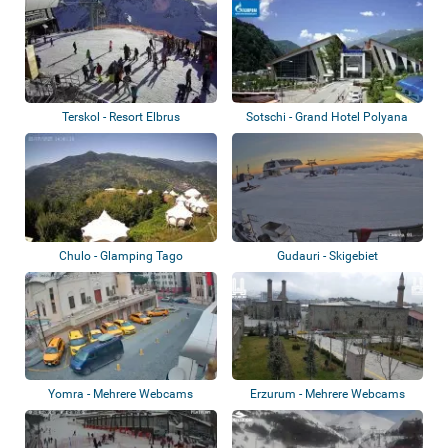
Terskol - Resort Elbrus
Sotschi - Grand Hotel Polyana
Chulo - Glamping Tago
Gudauri - Skigebiet
Yomra - Mehrere Webcams
Erzurum - Mehrere Webcams