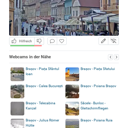
Hilfreich
Webcams in der Nähe
Brașov - Piața Sfântul
Brașov - Piața Sfatului
Ioan
Brașov - Calea București
Brașov - Poiana Brașov
Brașov - Telecabina
Săcele - Bunloc -
Kanzel
Gleitschirmfliegen
Brașov - Julius Römer
Brașov - Poiana Ruia
Hütte