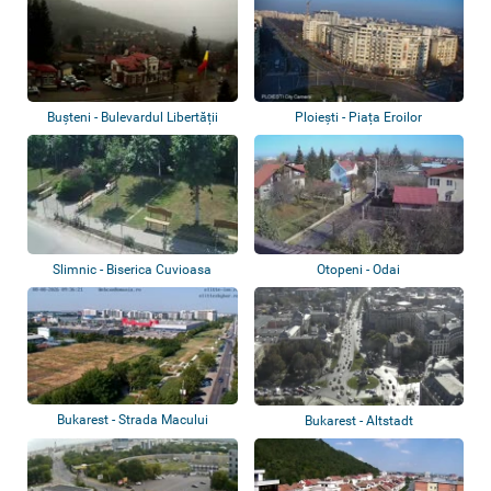
Bușteni - Bulevardul Libertății
Ploiești - Piața Eroilor
Slimnic - Biserica Cuvioasa
Otopeni - Odai
Parascheva
Bukarest - Strada Macului
Bukarest - Altstadt