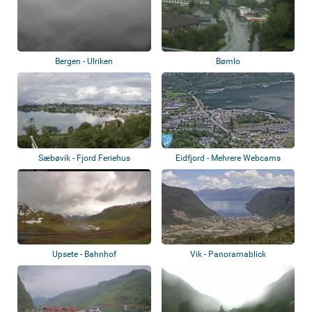
Bergen - Ulriken
Bømlo
Sæbøvik - Fjord Feriehus
Eidfjord - Mehrere Webcams
Upsete - Bahnhof
Vik - Panoramablick