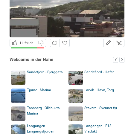
Hilfreich
Webcams in der Nähe
Sandefjord - Bjerggata
Sandefjord - Hafen
Tjøme - Marina
Larvik - Havn, Torg
Tønsberg - Ollebukta
Stavern - Svenner fyr
Marina
Langangen -
Langangen - E18 -
Langangsfjorden
Viadukt