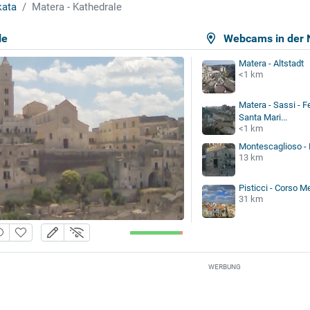
kata
Matera - Kathedrale
le
Webcams in der 
Matera - Altstadt
<1 km
Matera - Sassi - F
Santa Mari...
<1 km
Montescaglioso -
13 km
Pisticci - Corso M
31 km
WERBUNG