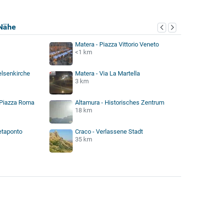
Nähe
Matera - Piazza Vittorio Veneto
<1 km
elsenkirche
Matera - Via La Martella
3 km
 Piazza Roma
Altamura - Historisches Zentrum
18 km
etaponto
Craco - Verlassene Stadt
35 km