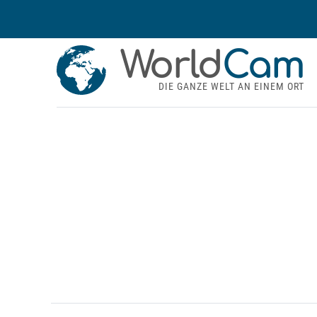
World
Cam
DIE GANZE WELT AN EINEM ORT