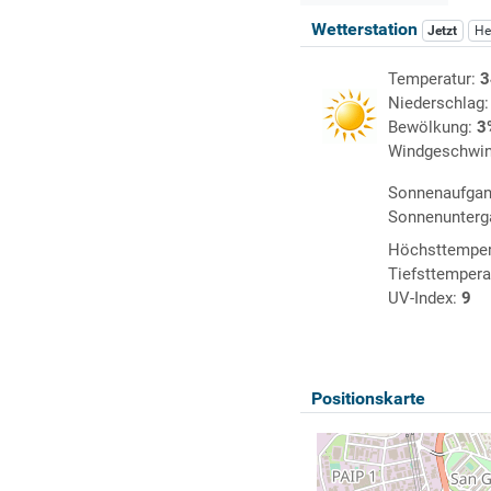
Wetterstation
Jetzt
He
Temperatur:
3
Niederschlag
Bewölkung:
3
Windgeschwin
Sonnenaufga
Sonnenunterg
Höchsttemper
Tiefsttempera
UV-Index:
9
Positionskarte