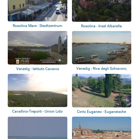
Rosolina Mare - Stadtzentrum
Rosolina - Insel Albarella
Venedig - Riva degli Schiavoni,
Venedig - Istituto Cavanis
Becken v...
Venezia
Cavallino-Treporti - Union Lido
Cinto Euganeo - Euganeische
Hügel - Wein...