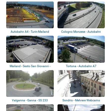
Autobahn A4 - Turin-Mailand
Cologno Monzese - Autobahn
A51 (Tangenzi...
Mailand - Sesto San Giovanni -
Tortona - Autobahn A7
Autobahn...
Valganna - Ganna - SS 233
Sondrio - Mehrere Webcams