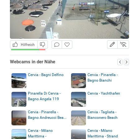
Hilfreich
Webcams in der Nähe
Cervia - Bagni Delfino
Cervia - Pinarella -
Bagno Bianchi
Pinarella Di Cervia -
Cervia - Yachthafen
Bagno Angela 119
Cervia - Pinarella -
Cervia - Tagliata -
Bagno Andreucci Bea...
Bianconero Beach
Cervia - Milano
Cervia - Milano
Marittima -
Marittima - Strand