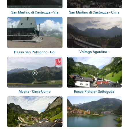
San Martino di Castrozza - Via
San Martino di Castrozza - Cima
Passo Rol...
Rosetta
Voltago Agordino -
Passo San Pallegrino - Col
Panoramablick
Margherita
Moena - Cima Uomo
Rocca Pietore - Sottoguda