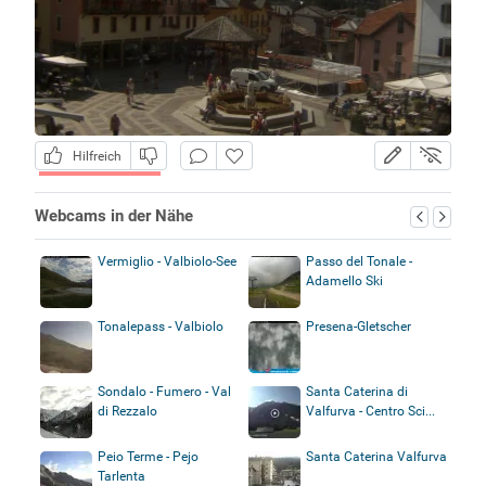
Hilfreich
Webcams in der Nähe
Vermiglio - Valbiolo-See
Passo del Tonale -
Adamello Ski
Tonalepass - Valbiolo
Presena-Gletscher
Sondalo - Fumero - Val
Santa Caterina di
di Rezzalo
Valfurva - Centro Sci...
Peio Terme - Pejo
Santa Caterina Valfurva
Tarlenta