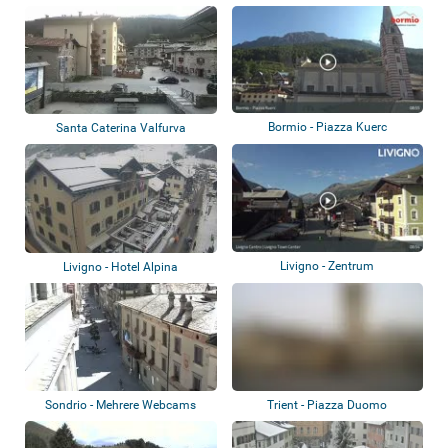
Bormio - Piazza Kuerc
Santa Caterina Valfurva
Livigno - Zentrum
Livigno - Hotel Alpina
Sondrio - Mehrere Webcams
Trient - Piazza Duomo