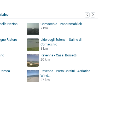
Nähe
elle Nazioni -
Comacchio - Panoramablick
7 km
agno Ristoro -
Lido degli Estensi - Saline di
Comacchio
8 km
and
Ravenna - Casal Borsetti
20 km
 Romea
Ravenna - Porto Corsini - Adriatico
Wind...
27 km