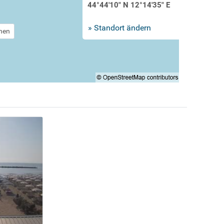
44°44'10" N 12°14'35" E
» Standort ändern
chen