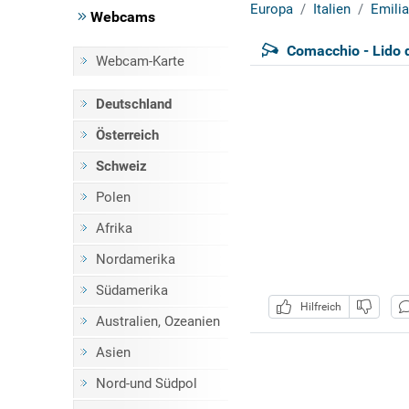
Europa
Italien
Emili
Webcams
Comacchio - Lido d
Webcam-Karte
Deutschland
Österreich
Schweiz
Polen
Afrika
Nordamerika
Südamerika
Hilfreich
Australien, Ozeanien
Asien
Nord-und Südpol