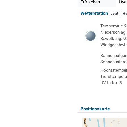
Erfrischen
Live
Wetterstation
Jetzt
He
Temperatur:
2
Niederschlag
Bewölkung:
0
Windgeschwin
Sonnenaufga
Sonnenunterg
Höchsttemper
Tiefsttempera
UV-Index:
8
Positionskarte