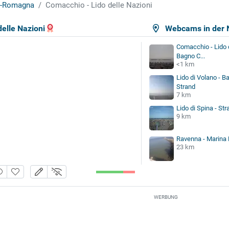
a-Romagna
Comacchio - Lido delle Nazioni
elle Nazioni
Webcams in der 
Comacchio - Lido d
Bagno C...
<1 km
Lido di Volano - B
Strand
7 km
Lido di Spina - Str
9 km
Ravenna - Marina
23 km
WERBUNG