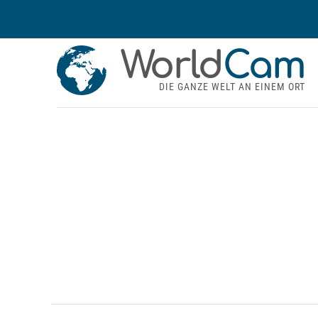
World
Cam
DIE GANZE WELT AN EINEM ORT