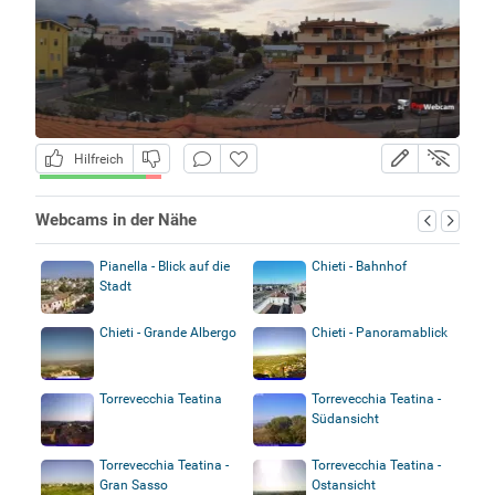
Hilfreich
Webcams in der Nähe
Pianella - Blick auf die
Chieti - Bahnhof
Stadt
Chieti - Grande Albergo
Chieti - Panoramablick
Torrevecchia Teatina
Torrevecchia Teatina -
Südansicht
Torrevecchia Teatina -
Torrevecchia Teatina -
Gran Sasso
Ostansicht