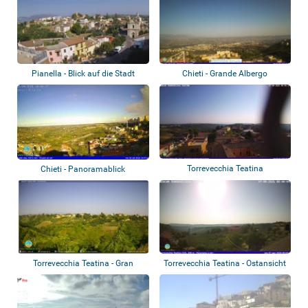
Pianella - Blick auf die Stadt
Chieti - Grande Albergo
Torrevecchia Teatina
Chieti - Panoramablick
Torrevecchia Teatina - Gran
Torrevecchia Teatina - Ostansicht
Sasso