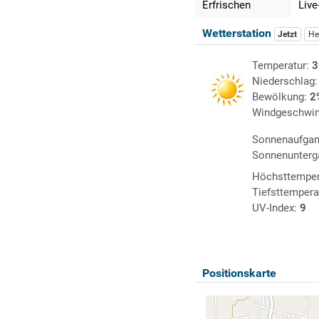
Erfrischen
Live
Wetterstation
Jetzt
He
Temperatur:
3
Niederschlag
Bewölkung:
2
Windgeschwin
Sonnenaufga
Sonnenunterg
Höchsttemper
Tiefsttempera
UV-Index:
9
Positionskarte