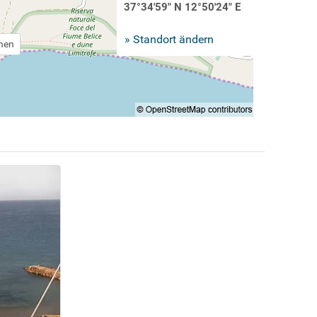
37°34'59" N 12°50'24" E
» Standort ändern
chen