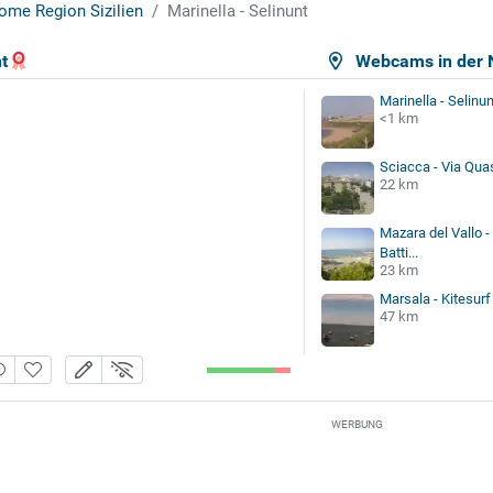
ome Region Sizilien
Marinella - Selinunt
t
Webcams in der 
Marinella - Selinun
<1 km
Sciacca - Via Qu
22 km
Mazara del Vallo -
Batti...
23 km
Marsala - Kitesur
47 km
WERBUNG