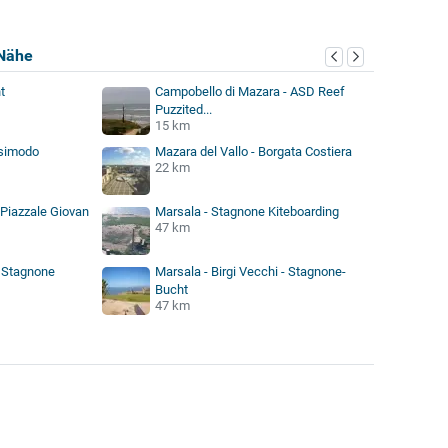
Nähe
t
Campobello di Mazara - ASD Reef
Puzzited...
15 km
asimodo
Mazara del Vallo - Borgata Costiera
22 km
 Piazzale Giovan
Marsala - Stagnone Kiteboarding
47 km
f Stagnone
Marsala - Birgi Vecchi - Stagnone-
Bucht
47 km