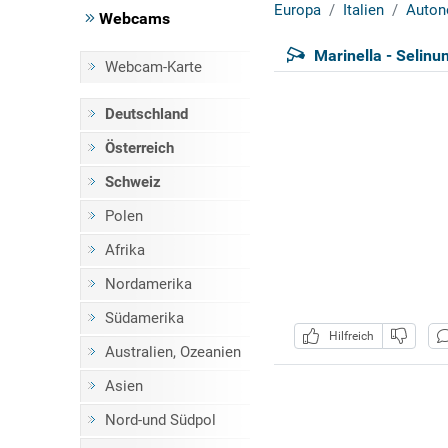
Europa
Italien
Auton
Webcams
Marinella - Selinun
Webcam-Karte
Deutschland
Österreich
Schweiz
Polen
Afrika
Nordamerika
Südamerika
Hilfreich
Australien, Ozeanien
Asien
Nord-und Südpol