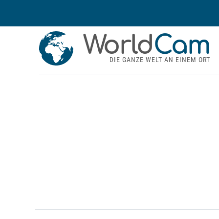
World
Cam
DIE GANZE WELT AN EINEM ORT