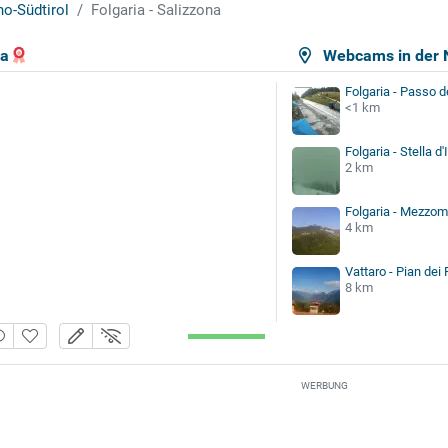
no-Südtirol
Folgaria - Salizzona
na
Webcams in der 
Folgaria - Passo 
<1 km
Folgaria - Stella d'I
2 km
Folgaria - Mezzom
4 km
Vattaro - Pian dei 
8 km
WERBUNG