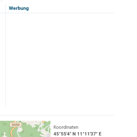
Werbung
Koordinaten
45°55'4" N 11°11'37" E