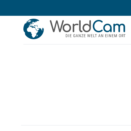
World
Cam
DIE GANZE WELT AN EINEM ORT