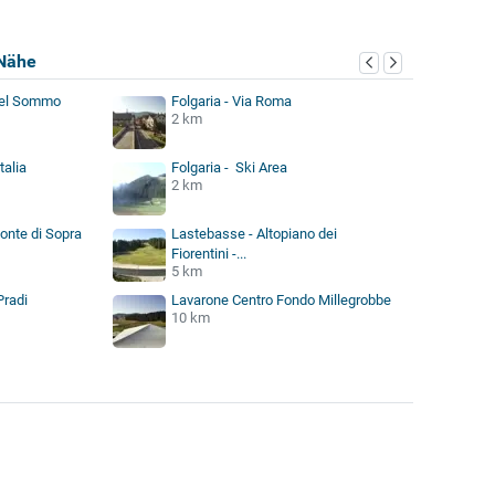
Nähe
del Sommo
Folgaria - Via Roma
2 km
talia
Folgaria - Ski Area
2 km
onte di Sopra
Lastebasse - Altopiano dei
Fiorentini -...
5 km
Pradi
Lavarone Centro Fondo Millegrobbe
10 km