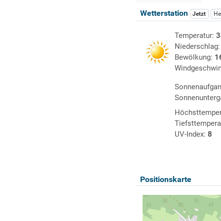
Wetterstation
Jetzt
He
Temperatur:
3
Niederschlag
Bewölkung:
1
Windgeschwin
Sonnenaufga
Sonnenunterg
Höchsttemper
Tiefsttempera
UV-Index:
8
Positionskarte