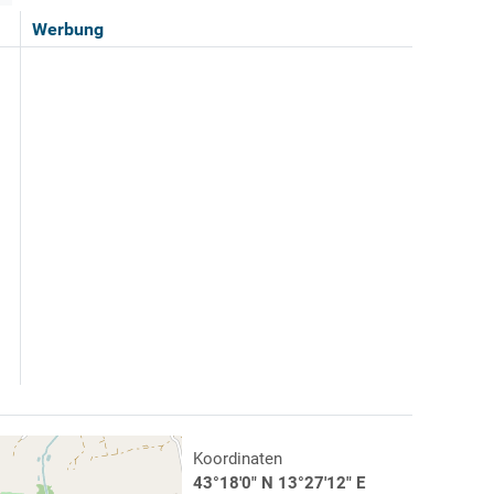
Werbung
Koordinaten
43°18'0" N 13°27'12" E