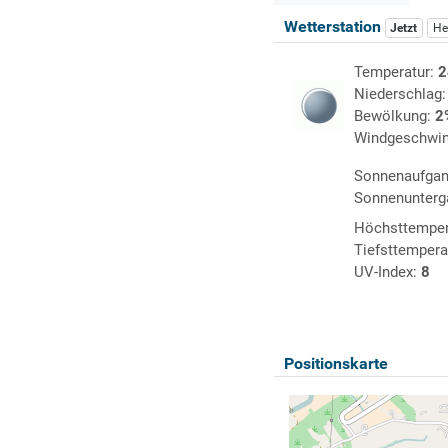
Wetterstation
Jetzt
He
Temperatur:
2
Niederschlag
Bewölkung:
2
Windgeschwin
Sonnenaufga
Sonnenunterg
Höchsttemper
Tiefsttempera
UV-Index:
8
Positionskarte