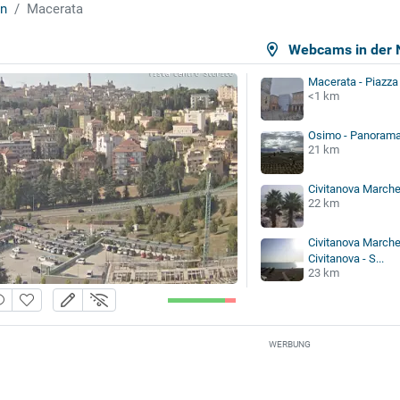
n
Macerata
Webcams in der 
Macerata - Piazza 
<1 km
Osimo - Panorama
21 km
Civitanova Marche
22 km
Civitanova Marche
Civitanova - S...
23 km
WERBUNG