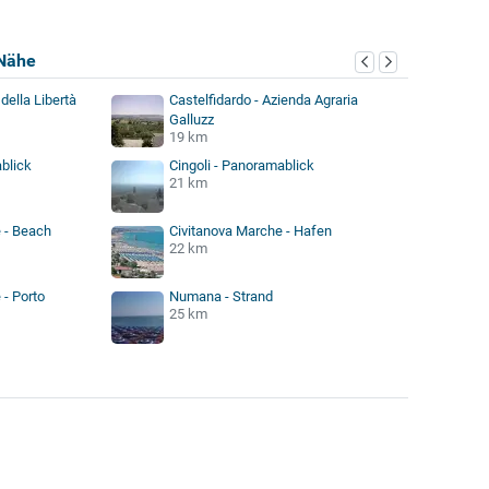
Nähe
della Libertà
Castelfidardo - Azienda Agraria
Galluzz
19 km
blick
Cingoli - Panoramablick
21 km
 - Beach
Civitanova Marche - Hafen
22 km
 - Porto
Numana - Strand
25 km