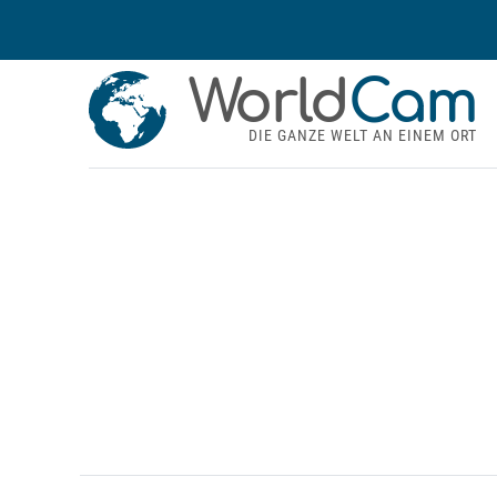
World
Cam
DIE GANZE WELT AN EINEM ORT