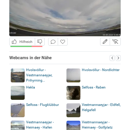
Hilfreich
Webcams in der Nähe
Hvolsvöllur -
Hvolsvöllur - Nordlichter
Vestmannaeyjar,
Prihyrning...
Hekla
Selfoss - Raben
Selfoss - Flugklúbbur
Vestmannaeyjar - Eldfell,
Helgafell
Vestmannaeyjar -
Vestmannaeyjar -
Heimaey - Hafen
Heimaey - Golfplatz