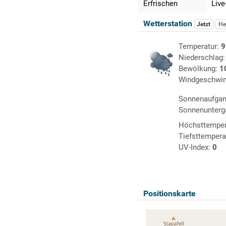
Erfrischen
Live
Wetterstation
Jetzt
He
Temperatur:
9
Niederschlag
Bewölkung:
1
Windgeschwin
Sonnenaufga
Sonnenunterg
Höchsttemper
Tiefsttempera
UV-Index:
0
Positionskarte