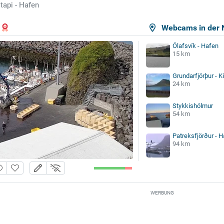
tapi - Hafen
Webcams in der 
Ólafsvík - Hafen
15 km
Grundarfjörþur - Ki
24 km
Stykkishólmur
54 km
Patreksfjörður - 
94 km
WERBUNG