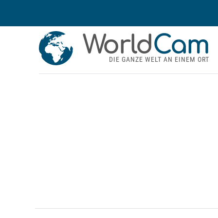
World
Cam
DIE GANZE WELT AN EINEM ORT