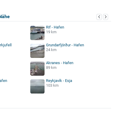
Nähe
Rif - Hafen
19 km
rkjufell
Grundarfjörður - Hafen
24 km
Akranes - Hafen
89 km
Hafen
Reykjavík - Esja
103 km