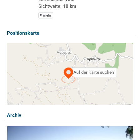
Sichtweite:
10 km
mehr
Positionskarte
Auf der Karte suchen
Archiv