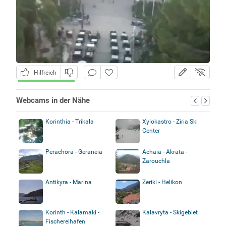
Hilfreich
Webcams in der Nähe
Korinthia - Trikala
Xylokastro - Ziria Ski
Center
Perachora - Geraneia
Achaia - Akrata -
Zarouchla
Antikyra - Marina
Zeriki - Helikon
Korinth - Kalamaki -
Kalavryta - Skigebiet
Fischereihafen