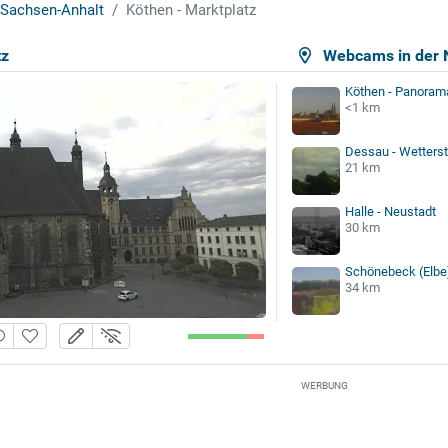
Sachsen-Anhalt
Köthen - Marktplatz
tz
Webcams in der 
Köthen - Panoram
<1 km
Dessau - Wetterst
21 km
Halle - Neustadt
30 km
Schönebeck (Elbe)
34 km
WERBUNG