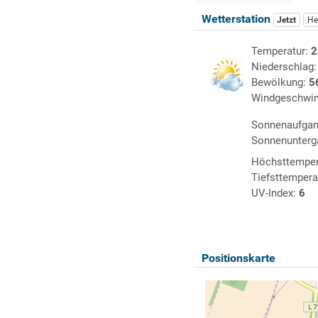
Wetterstation
Jetzt
He
Temperatur:
2
Niederschlag
Bewölkung:
5
Windgeschwin
Sonnenaufga
Sonnenunterg
Höchsttemper
Tiefsttempera
UV-Index:
6
Positionskarte