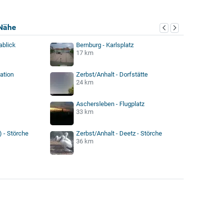
Nähe
ablick
Bernburg - Karlsplatz
17 km
ation
Zerbst/Anhalt - Dorfstätte
24 km
Aschersleben - Flugplatz
33 km
 - Störche
Zerbst/Anhalt - Deetz - Störche
36 km