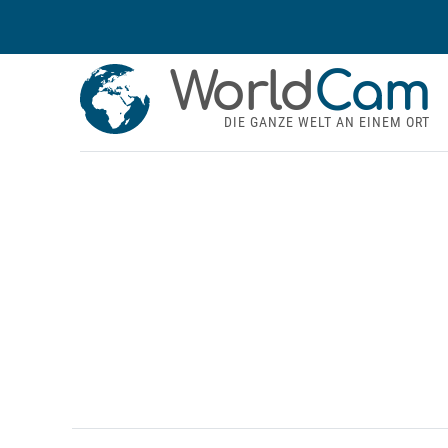
World
Cam
DIE GANZE WELT AN EINEM ORT