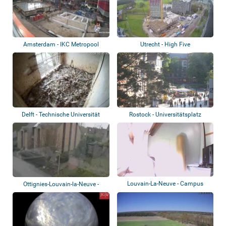
Amsterdam - IKC Metropool
Utrecht - High Five
Delft - Technische Universität
Rostock - Universitätsplatz
Delft - F...
Louvain-La-Neuve - Campus
Ottignies-Louvain-la-Neuve -
Campus