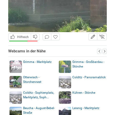
Hilfreich
Webcams in der Nähe
Grimma - Marktplatz
Grimma - Großbardau -
Störche
Otterwisch -
Colditz - Panoramablick
Storchennest
Colditz - Sophienplatz,
Kühren - Störche
Marktplatz, Soph...
Beucha - August-Bebel-
Leisnig - Marktplatz
Straße