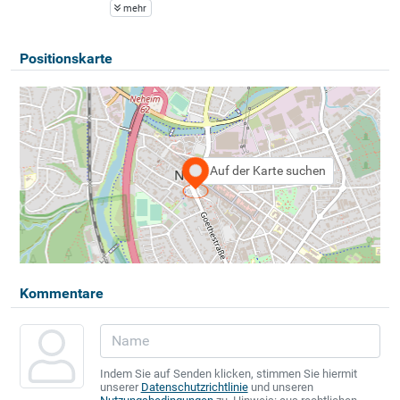
mehr
Positionskarte
Auf der Karte suchen
Kommentare
Indem Sie auf Senden klicken, stimmen Sie hiermit
unserer
Datenschutzrichtlinie
und unseren