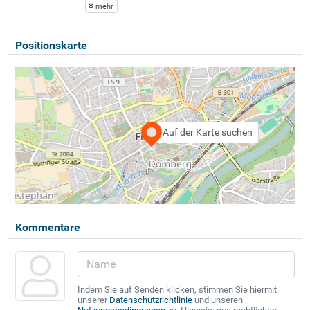
mehr
Positionskarte
Auf der Karte suchen
Kommentare
Indem Sie auf Senden klicken, stimmen Sie hiermit
unserer
Datenschutzrichtlinie
und unseren