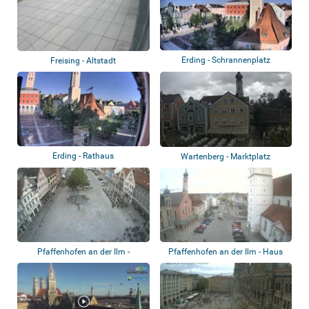
Erding - Schrannenplatz
Freising - Altstadt
Erding - Rathaus
Wartenberg - Marktplatz
Pfaffenhofen an der Ilm -
Pfaffenhofen an der Ilm - Haus
Hauptplatz
der Begeg...