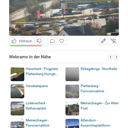
Hilfreich
Webcams in der Nähe
Herscheid - Flugplatz
Ebbegebirge - Nordhelle
Plettenberg-Hüingh...
Versetalsperre
Plettenberg -
Panoramablick
Lüdenscheid -
Meinerzhagen - Zur Alten
Rathausplatz
Post
Meinerzhagen -
Attendorn -
Panoramablick
Aussichtsplattform