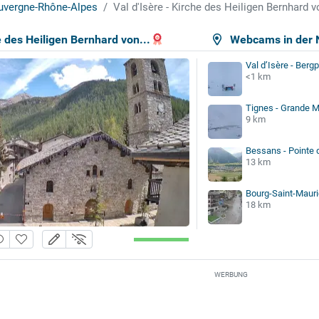
uvergne-Rhône-Alpes
Val d'Isère - Kirche des Heiligen Bernhard
e des Heiligen Bernhard von...
Webcams in der 
Val d’Isère - Ber
<1 km
Tignes - Grande M
9 km
Bessans - Pointe 
13 km
Bourg-Saint-Mauri
18 km
WERBUNG