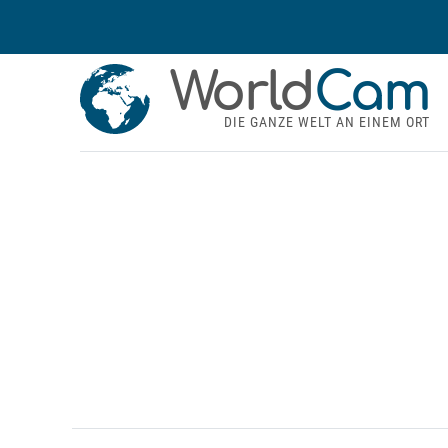
World
Cam
DIE GANZE WELT AN EINEM ORT