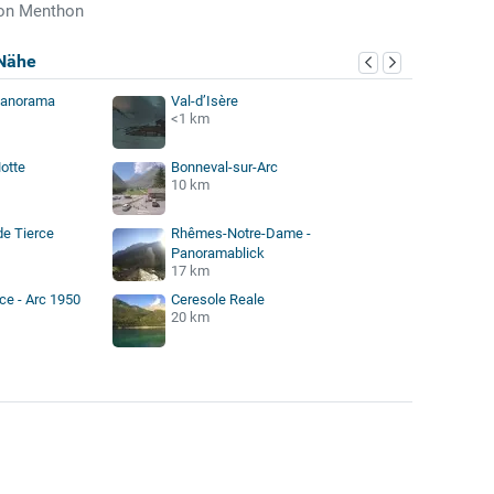
 von Menthon
Nähe
gpanorama
Val-d’Isère
<1 km
otte
Bonneval-sur-Arc
10 km
de Tierce
Rhêmes-Notre-Dame -
Panoramablick
17 km
ce - Arc 1950
Ceresole Reale
20 km