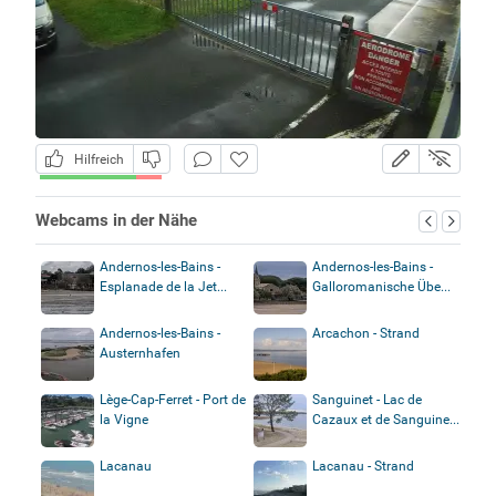
Hilfreich
Webcams in der Nähe
Andernos-les-Bains -
Andernos-les-Bains -
Esplanade de la Jet...
Galloromanische Übe...
Andernos-les-Bains -
Arcachon - Strand
Austernhafen
Lège-Cap-Ferret - Port de
Sanguinet - Lac de
la Vigne
Cazaux et de Sanguine...
Lacanau
Lacanau - Strand