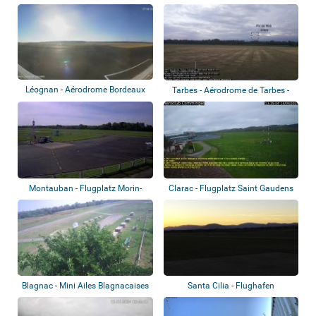
Léognan - Aérodrome Bordeaux
Tarbes - Aérodrome de Tarbes -
Léognan Sau...
Laloubère
Montauban - Flugplatz Morin-
Clarac - Flugplatz Saint Gaudens
Védrines
Montréj...
Blagnac - Mini Ailes Blagnacaises
Santa Cilia - Flughafen