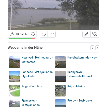
Hilfreich
Webcams in der Nähe
Næstved - Holmegaard -
Karrebæksminde - Havn
Motocross
Rønnede - Øst-Sjællands
Rødbyhavn -
Flyveklub
Fehmarnbelttunnel
Køge - Golfplatz
Køge - Marina
Fjenneslev -
Prerow - Seebrücke
Midtsjællands