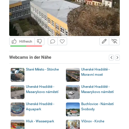
Hilfreich
Webcams in der Nähe
Staré Město - Störche
Uherské Hradiště -
Moravní most
Uherské Hradiště -
Uherské Hradiště -
Masarykovo náměstí
Masarykovo náměstí
Uherské Hradiště -
Buchlovice - Náměstí
Aquapark
Svobody
Hluk - Wasserpark
Vlčnov - Kirche