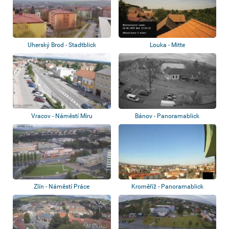
Uherský Brod - Stadtblick
Louka - Mitte
Vracov - Náměstí Míru
Bánov - Panoramablick
Zlín - Náměstí Práce
Kroměříž - Panoramablick