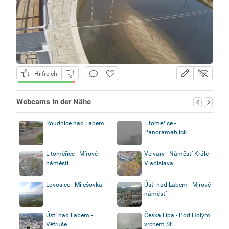
Hilfreich
Webcams in der Nähe
Roudnice nad Labem
Litoměřice -
Panoramablick
Litoměřice - Mírové
Velvary - Náměstí Krále
náměstí
Vladislava
Lovosice - Milešovka
Ústí nad Labem - Mírové
náměstí
Ústí nad Labem -
Česká Lípa - Pod Holým
Větruše
vrchem St.