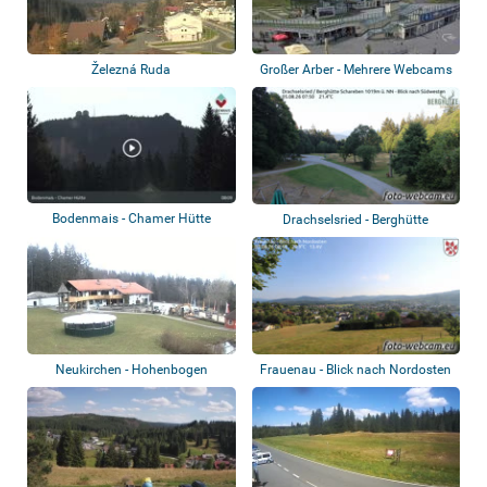
Železná Ruda
Großer Arber - Mehrere Webcams
Bodenmais - Chamer Hütte
Drachselsried - Berghütte
Schareben
Neukirchen - Hohenbogen
Frauenau - Blick nach Nordosten