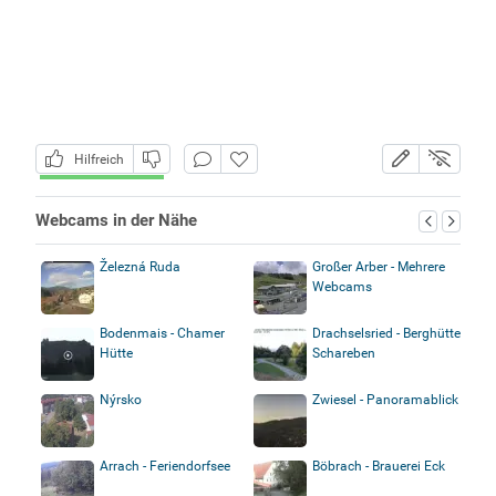
Hilfreich
Webcams in der Nähe
Železná Ruda
Großer Arber - Mehrere
Webcams
Bodenmais - Chamer
Drachselsried - Berghütte
Hütte
Schareben
Nýrsko
Zwiesel - Panoramablick
Arrach - Feriendorfsee
Böbrach - Brauerei Eck