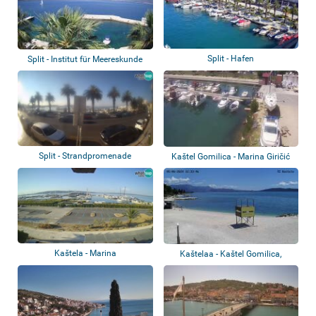
Split - Hafen
Split - Institut für Meereskunde
und Fis...
Split - Strandpromenade
Kaštel Gomilica - Marina Giričić
Kaštela - Marina
Kaštelaa - Kaštel Gomilica,
Strand