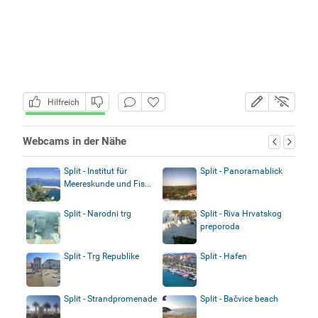
Hilfreich
Webcams in der Nähe
Split - Institut für
Split - Panoramablick
Meereskunde und Fis...
Split - Narodni trg
Split - Riva Hrvatskog
preporoda
Split - Trg Republike
Split - Hafen
Split - Strandpromenade
Split - Bačvice beach