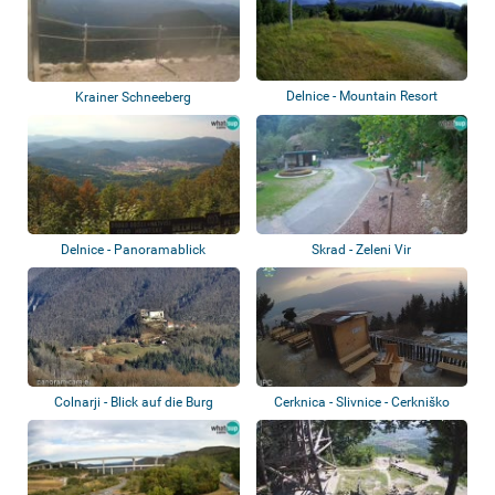
Delnice - Mountain Resort
Krainer Schneeberg
Petehovac
Delnice - Panoramablick
Skrad - Zeleni Vir
Colnarji - Blick auf die Burg
Cerknica - Slivnice - Cerkniško
jezero