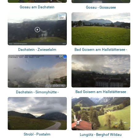
Gosau am Dachstein
Gosau - Gosausee
Dachstein - Zwieselalm
Bad Goisern am Hallstättersee -
Bergstation
Totes Ge...
Bad Goisern am Hallstättersee
Dachstein - Simonyhütte -
Hallstättergle...
Strobl - Postalm
Lungötz - Berghof Wildau