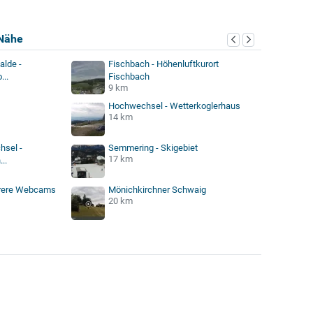
Nähe
alde -
Fischbach - Höhenluftkurort
...
Fischbach
9 km
Hochwechsel - Wetterkoglerhaus
14 km
hsel -
Semmering - Skigebiet
17 km
..
rere Webcams
Mönichkirchner Schwaig
20 km