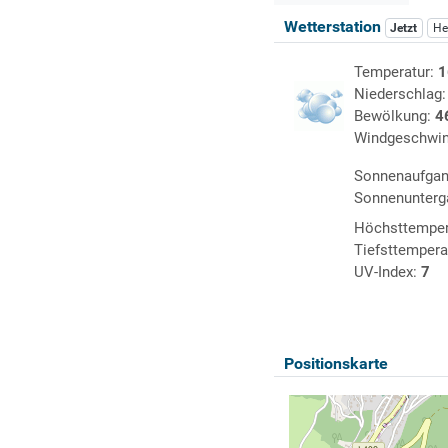
Wetterstation
Jetzt
He
Temperatur:
1
Niederschlag
Bewölkung:
4
Windgeschwin
Sonnenaufga
Sonnenunterg
Höchsttemper
Tiefsttempera
UV-Index:
7
Positionskarte