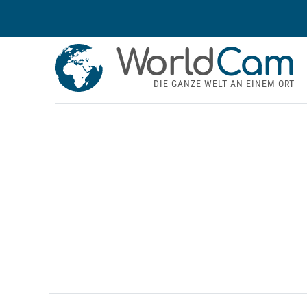
World
Cam
DIE GANZE WELT AN EINEM ORT