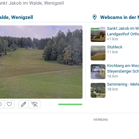
nkt Jakob im Walde, Wenigzell
lde, Wenigzell
Webcams in der 
Sankt Jakob im W
Landgasthof Ortho
<1 km
Stuhleck
11 km
Kirchberg am Wec
Steyersberger Sch.
16 km
Semmering - Meh
18 km
WERBUNG