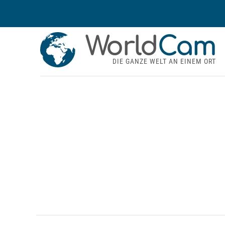
World
Cam
DIE GANZE WELT AN EINEM ORT