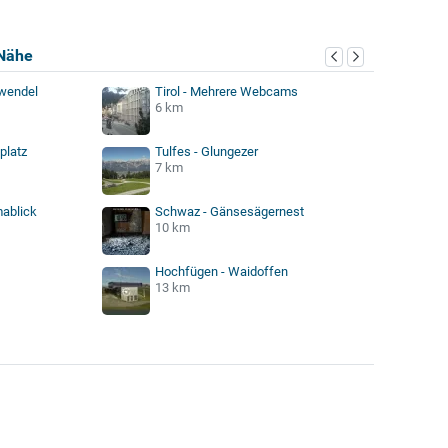
Nähe
rwendel
Tirol - Mehrere Webcams
6 km
tplatz
Tulfes - Glungezer
7 km
ablick
Schwaz - Gänsesägernest
10 km
Hochfügen - Waidoffen
13 km