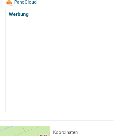
PanoCloud
Werbung
Koordinaten