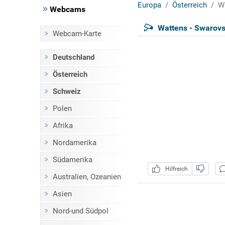
Europa
Österreich
Wa
Webcams
Wattens - Swarovsk
Webcam-Karte
Deutschland
Österreich
Schweiz
Polen
Afrika
Nordamerika
Südamerika
Hilfreich
Australien, Ozeanien
Asien
Nord-und Südpol