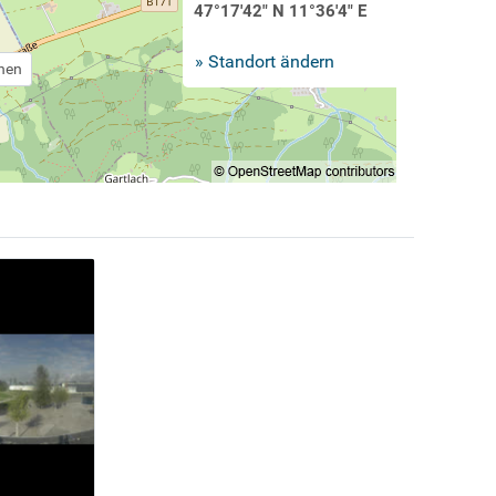
47°17'42" N 11°36'4" E
» Standort ändern
chen