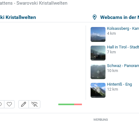
ttens - Swarovski Kristallwelten
i Kristallwelten
Webcams in der 
Kolsassberg - Ka
4 km
Hall in Tirol - Stad
7 km
Schwaz - Panoram
10 km
Hinterriß - Eng
12 km
WERBUNG