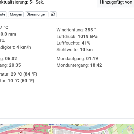
aktualisierung: 5+ Sek.
Hinzugefügt von
ute
Morgen
Übermorgen
7 °C
Windrichtung:
355 °
:
0.0 mm
Luftdruck:
1019 hPa
1%
Luftfeuchte:
41%
digkeit:
4 km/h
Sichtweite:
10 km
ng:
06:02
Mondaufgang:
01:19
ang:
20:35
Monduntergang:
18:42
atur:
29 °C (84 °F)
tur:
10 °C (50 °F)