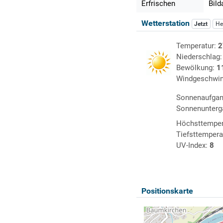
Erfrischen
Bild
Wetterstation
Jetzt
He
Temperatur:
2
Niederschlag
Bewölkung:
1
Windgeschwin
Sonnenaufga
Sonnenunterg
Höchsttemper
Tiefsttempera
UV-Index:
8
Positionskarte