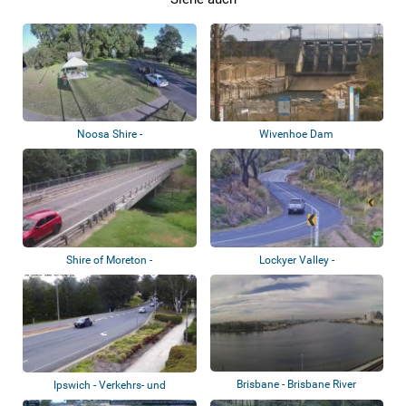
Noosa Shire -
Wivenhoe Dam
Hochwasserkameras
Shire of Moreton -
Lockyer Valley -
Hochwasserkameras
Hochwasserüberwachungsk...
Brisbane - Brisbane River
Ipswich - Verkehrs- und
Überschwemmungsk...