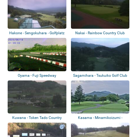
Hakone - Sengokuhara - Golfplatz
Nakai - Rainbow Country Club
Oyama - Fuji Speedway
Sagamihara - Tsukuiko Golf Club
Kuwana - Token Tado Country
Kasama - Minamikoizumi -
Club Nagoya
Shishido Hills...